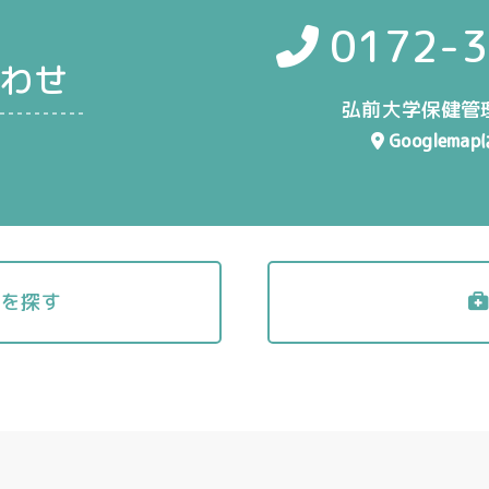
0172-3
わせ
弘前大学保健管
Googlema
関を探す